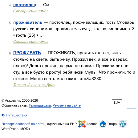
постоялец
— См …
4
Словарь синонимов
проживатель
— постоялец, проживальщик, гость Словарь
5
русских синонимов. проживатель сущ., кол во синонимов: 3
• гость (25) • …
Словарь синонимов
ПРОЖИВАТЬ
— ПРОЖИВАТЬ, прожить сто лет, жить
6
столько на свете, быть живу. Прожил век, а все э к (эдак,
плохо)! Долго прожил, да ума не нажил. Прожили лет по
сту, а все будто к росту! ребячески глупы. Что прожили, то и
отжили. Много спать мало жить: что&#8230; …
Толковый словарь Даля
© Академик, 2000-2026
18+
Обратная связь:
Техподдержка
,
Реклама на сайте
👣 Путешествия
Экспорт словарей на сайты
, сделанные на PHP,
Joomla,
Drupal,
WordPress, MODx.